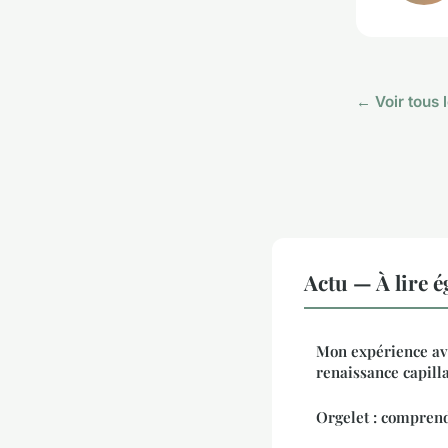
← Voir tous l
Actu — À lire 
Mon expérience ave
renaissance capill
Orgelet : comprend