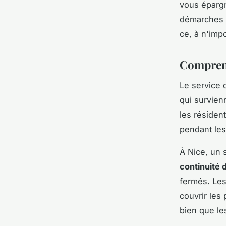
vous épargn
démarches s
ce, à n'imp
Comprend
Le service 
qui survien
les résiden
pendant les
À Nice, un 
continuité 
fermés. Les
couvrir les 
bien que les