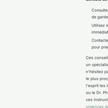
Consultez
de garde
Utilisez 
immédiat
Contacte
pour pre
Ces conseil
un spéciali
n'hésitez p
le plus pro
l'esprit le
ou le Dr. P
ces instruc
urgences d