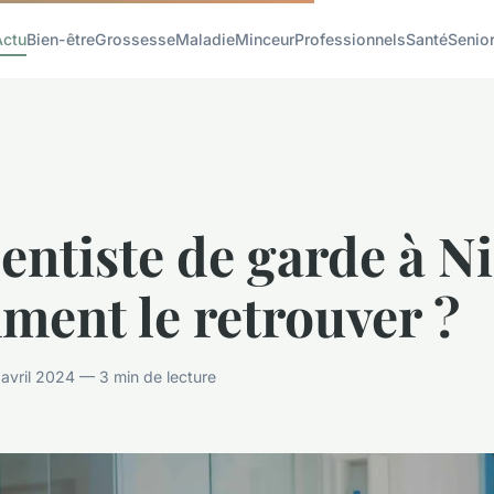
Actu
Bien-être
Grossesse
Maladie
Minceur
Professionnels
Santé
Senio
entiste de garde à Ni
ment le retrouver ?
vril 2024 — 3 min de lecture