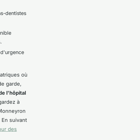
ns-dentistes
nible
.
e d'urgence
atriques où
de garde,
e l'hôpital
gardez à
l Monneyron
 En suivant
our des