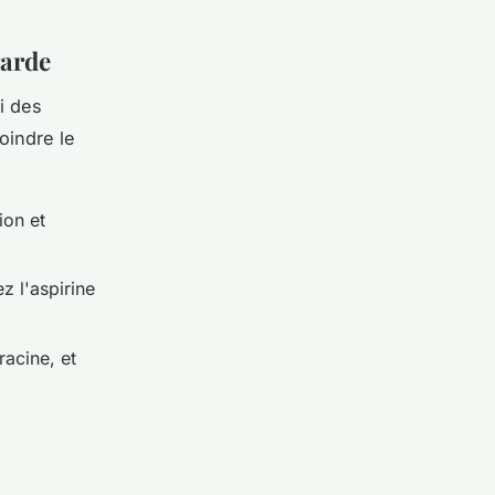
garde
ci des
oindre le
ion et
z l'aspirine
racine, et