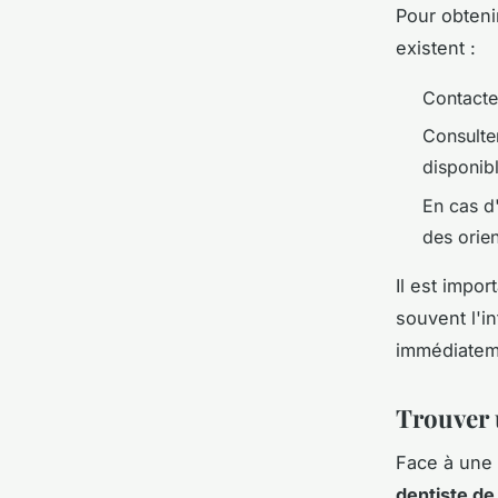
Pour obteni
existent :
Contacte
Consulter
disponib
En cas d'
des orien
Il est impo
souvent l'i
immédiate
Trouver 
Face à une
dentiste de