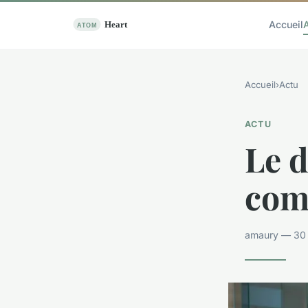
Accueil
Accueil
›
Actu
ACTU
Le d
com
amaury — 30 a