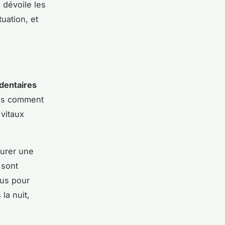
 dévoile les
uation, et
dentaires
ais comment
 vitaux
surer une
 sont
çus pour
la nuit,