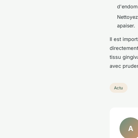
d'endomm
Nettoyez
apaiser.
Il est impo
directement
tissu gingiv
avec pruden
Actu
A