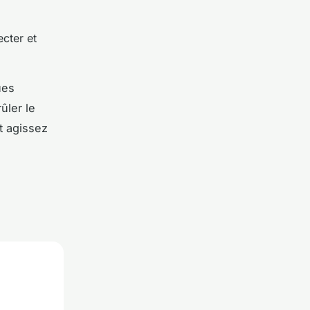
cter et
ues
ûler le
t agissez