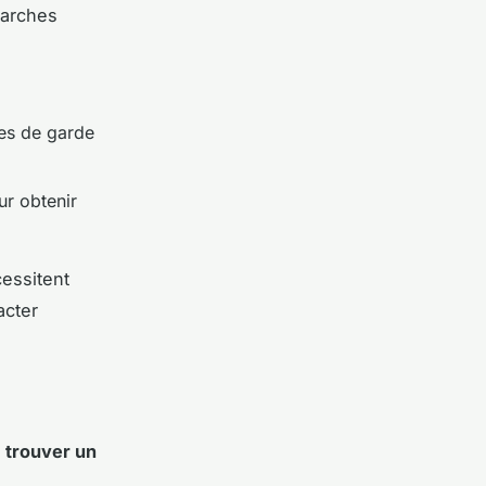
marches
tes de garde
ur obtenir
cessitent
acter
t
trouver un