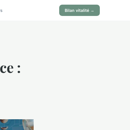
rs
Bilan vitalité →
ce :