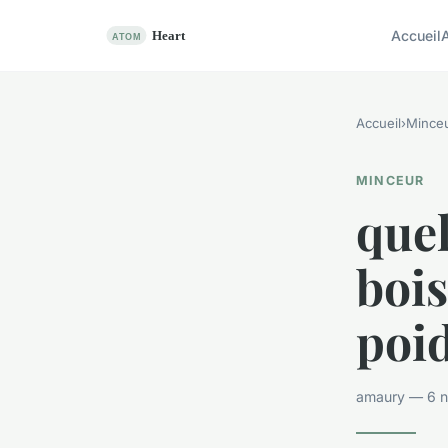
Accueil
Accueil
›
Mince
MINCEUR
quel
boi
poi
amaury — 6 n