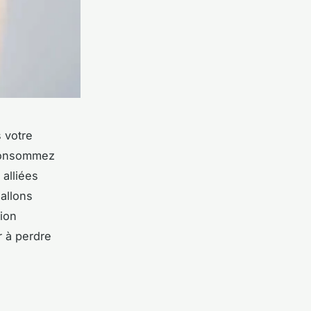
 votre
onsommez
 alliées
 allons
ion
r à
perdre