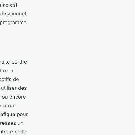
isme est
ofessionnel
n programme
aite perdre
tre la
ectifs de
utiliser des
e ou encore
e
citron
néfique pour
pressez un
utre recette