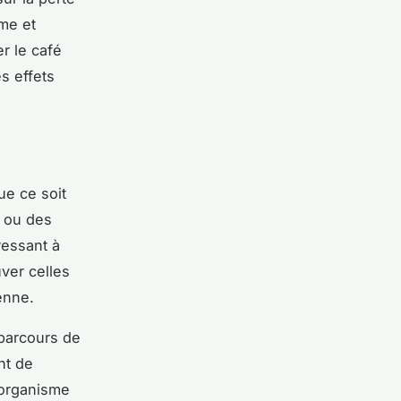
sme et
r le café
s effets
e ce soit
s ou des
ressant à
ver celles
enne.
parcours de
nt de
 organisme