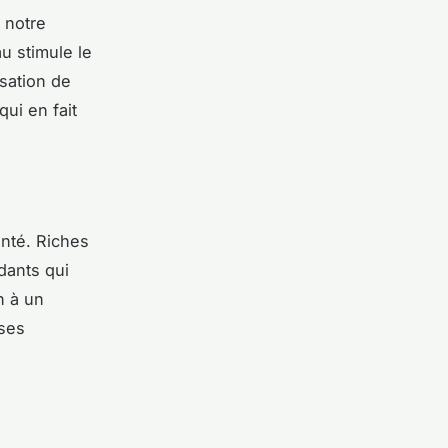
 notre
au stimule le
sation de
qui en fait
nté. Riches
dants qui
n à un
 ses