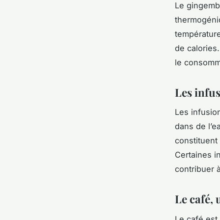
Le
gingemb
thermogéniq
température
de calories
le consomm
Les infus
Les
infusio
dans de l’e
constituent
Certaines i
contribuer à
Le café,
Le
café
est 