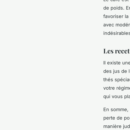
de poids. En
favoriser la
avec modéra
indésirable
Les rece
Il existe u
des jus de 
thés spécia
votre régim
qui vous pla
En somme, l
perte de po
manière jud