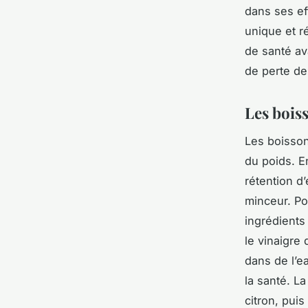
dans ses ef
unique et r
de santé a
de perte de
Les bois
Les
boisson
du poids. En
rétention d
minceur. Po
ingrédients
le vinaigre
dans de l’e
la santé. L
citron, pui