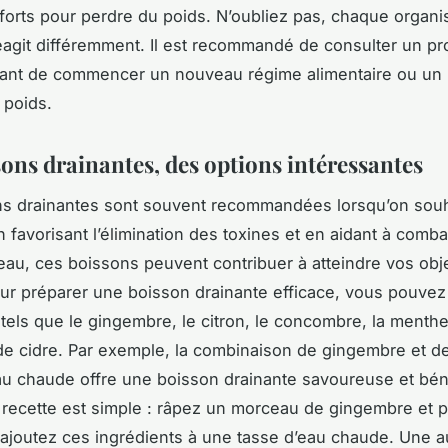
forts pour perdre du poids. N’oubliez pas, chaque organ
éagit différemment. Il est recommandé de consulter un pr
vant de commencer un nouveau régime alimentaire ou u
 poids.
sons drainantes, des options intéressantes
s drainantes
sont souvent recommandées lorsqu’on souh
 favorisant l’élimination des toxines et en aidant à combat
’eau, ces boissons peuvent contribuer à atteindre vos obj
ur préparer une boisson drainante efficace, vous pouvez 
 tels que le gingembre, le citron, le concombre, la menth
 de cidre. Par exemple, la combinaison de
gingembre
et d
au chaude offre une boisson drainante savoureuse et bé
a recette est simple : râpez un morceau de gingembre et 
s ajoutez ces ingrédients à une tasse d’eau chaude. Une a