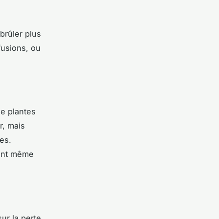
brûler plus
fusions, ou
e plantes
r, mais
es.
vent même
ur la perte