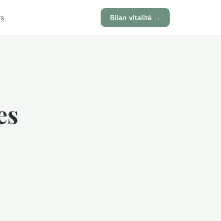
rs
Bilan vitalité →
es