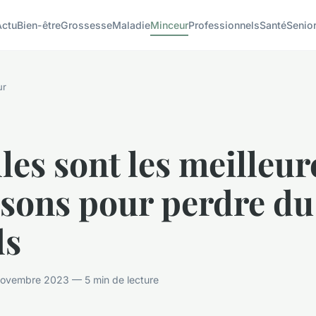
Actu
Bien-être
Grossesse
Maladie
Minceur
Professionnels
Santé
Senio
ur
les sont les meilleur
ssons pour perdre du
ds
ovembre 2023 — 5 min de lecture